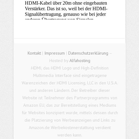
Kontakt
|
Impressum
|
Datenschutzerklärung
–
Hosted by
Alfahosting
HDMI, das HDMI Logo und High-Definition
Multimedia Interface sind eingetragene
Warenzeichen der HDMI Licensing, LLC in den U.S.A.
und anderen Ländern. Der Betreiber dieser
Website ist Teilnehmer des Partnerprogramms von
Amazon EU, das zur Bereitstellung eines Mediums
für Websites konzipiert wurde, mittels dessen durch
die Platzierung von Werbeanzeigen und Links zu
Amazon.de Werbekostenerstattung verdient
werden kann.